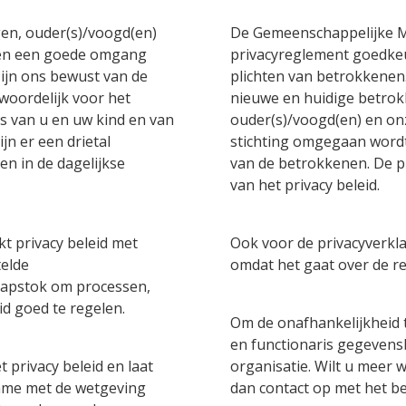
gen, ouder(s)/voogd(en)
De Gemeenschappelijke 
den een goede omgang
privacyreglement goedkeu
ijn ons bewust van de
plichten van betrokkenen.
woordelijk voor het
nieuwe en huidige betrok
 van u en uw kind en van
ouder(s)/voogd(en) en o
jn er een drietal
stichting omgegaan word
n in de dagelijkse
van de betrokkenen. De p
van het privacy beleid.
t privacy beleid met
Ook voor de privacyverkl
telde
omdat het gaat over de r
kapstok om processen,
id goed te regelen.
Om de onafhankelijkheid 
en functionaris gegevens
 privacy beleid en laat
organisatie. Wilt u meer
name met de wetgeving
dan contact op met het b