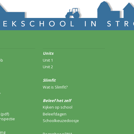
Units
eb
Unit 1
Unit 2
Slimfit
Wat is Slimfit?
Beleef het zelf
Kijken op school
(pdf)
Beleefdagen
nspectie
Schoolkeuzedoosje
ing