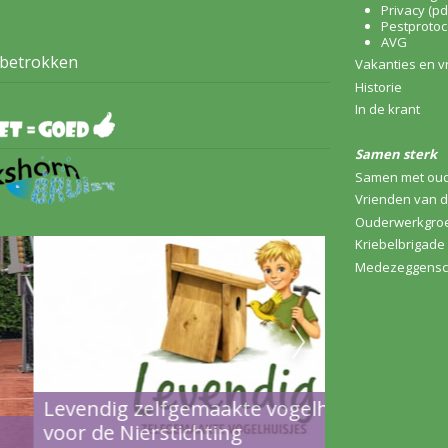
Privacy (pd
Pestprotoc
AVG
 betrokken
Vakanties en v
Historie
In de krant
Samen sterk
Samen met ou
Vrienden van 
Ouderwerkgro
Kriebelbrigade
Medezeggensc
ndig zelfgemaakte vogelhuisjes
 de Nierstichting
Koningsspe