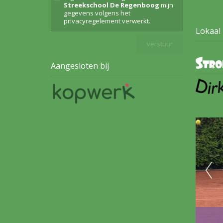
Streekschool De Regenboog
mijn
gegevens volgens het
privacyregelement
verwerkt.
Lokaal
Aangesloten bij
Leve
Sport- en spel ochtend
voor