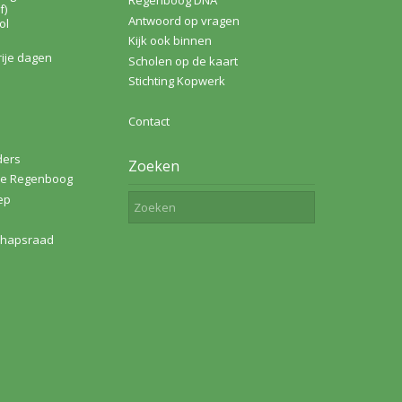
Regenboog DNA
f)
Antwoord op vragen
ol
Kijk ook binnen
rije dagen
Scholen op de kaart
Stichting Kopwerk
Contact
ders
Zoeken
de Regenboog
ep
hapsraad
len 2026
4 en 5 mei DENKB