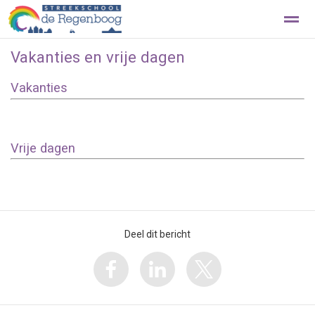
Vakanties en vrije dagen
Beleef de Regenboog met een rondleiding
Contact
Vakanties
Home
Foto's
Zoeken
Nieuws
Ag
Vrije dagen
Deel dit bericht