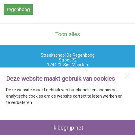
regenboog
Toon alles
Streekschool De Regenboog
Stroet 72
1744 GL
Sint Maarten
Deze website maakt gebruik van cookies
Open desktopversie
Deze website maakt gebruik van functionele en anonieme
analytische cookies om de website correct te laten werken en
SdH Vormgeving |
Ziber DS4
te verbeteren.
Ik begrijp het