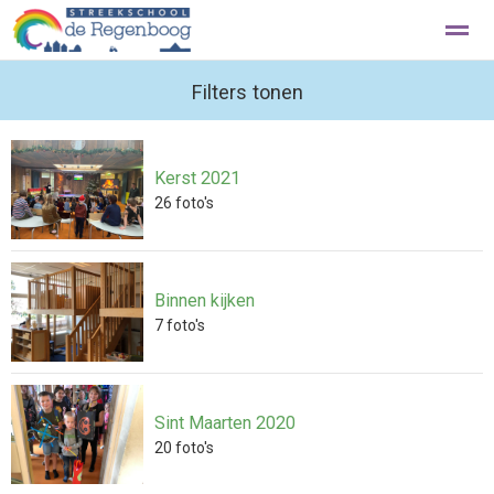
Beleef de Regenboog met een rondleiding
Filters tonen
Contact
Kerst 2021
Home
Foto's
Zoeken
Nieuws
Ag
26
foto's
Binnen kijken
7
foto's
Sint Maarten 2020
20
foto's