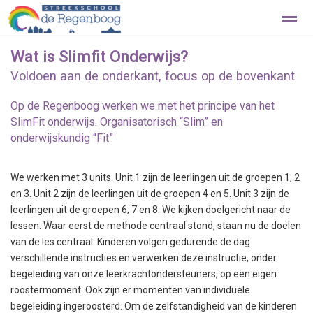
Wat is Slimfit Onderwijs?
Beleef de Regenboog met een rondleiding
Contact
Voldoen aan de onderkant, focus op de bovenkant
Op de Regenboog werken we met het principe van het
Home
Foto's
Zoeken
Nieuws
Ag
SlimFit onderwijs. Organisatorisch “Slim” en
onderwijskundig “Fit”
We werken met 3 units. Unit 1 zijn de leerlingen uit de groepen 1, 2
en 3. Unit 2 zijn de leerlingen uit de groepen 4 en 5. Unit 3 zijn de
leerlingen uit de groepen 6, 7 en 8. We kijken doelgericht naar de
lessen. Waar eerst de methode centraal stond, staan nu de doelen
van de les centraal. Kinderen volgen gedurende de dag
verschillende instructies en verwerken deze instructie, onder
begeleiding van onze leerkrachtondersteuners, op een eigen
roostermoment. Ook zijn er momenten van individuele
begeleiding ingeroosterd. Om de zelfstandigheid van de kinderen