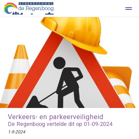
Beleef de Regenboog met een rondleiding
Contact
Home
Foto's
Zoeken
Nieuws
Ag
Verkeers- en parkeerveiligheid
De Regenboog vertelde dit op 01-09-2024
1-9-2024