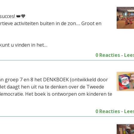
succes! 👑🧡
rtieve activiteiten buiten in de zon…. Groot en
kunt u vinden in het…
0 Reacties
-
Lee
 van groep 7 en 8 het DENKBOEK (ontwikkeld door
 Het daagt hen uit na te denken over de Tweede
 democratie. Het boek is ontworpen om kinderen te
0 Reacties
-
Lee