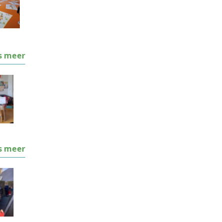
s meer
s meer