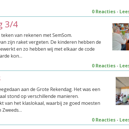
0 Reacties
-
Lee
 3/4
t teken van rekenen met SemSom.
an zijn raket vergeten. De kinderen hebben de
ewerkt en zo hebben wij met elkaar de code
aarde kon…
0 Reacties
-
Lee
3
eegedaan aan de Grote Rekendag. Het was een
aal stond op verschillende manieren.
t van het klaslokaal, waarbij ze goed moesten
en Zweeds…
0 Reacties
-
Lee