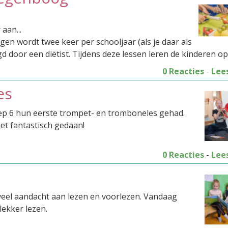
aan...
en wordt twee keer per schooljaar (als je daar als
gd door een diëtist. Tijdens deze lessen leren de kinderen o
0 Reacties
-
Lee
es
p 6 hun eerste trompet- en tromboneles gehad.
et fantastisch gedaan!
0 Reacties
-
Lee
veel aandacht aan lezen en voorlezen. Vandaag
lekker lezen.