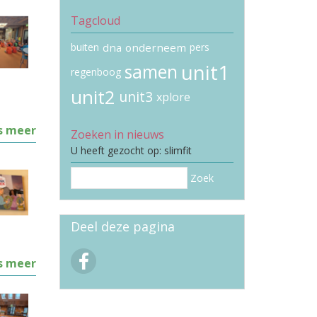
Tagcloud
buiten
dna
onderneem
pers
unit1
samen
regenboog
unit2
unit3
xplore
s meer
Zoeken in nieuws
U heeft gezocht op: slimfit
Zoek
Deel deze pagina
s meer