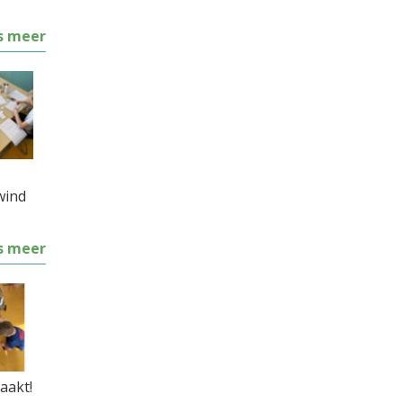
s meer
wind
s meer
maakt!