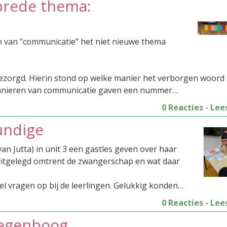
brede thema:
en van ”communicatie” het niet nieuwe thema
 bezorgd. Hierin stond op welke manier het verborgen woord
manieren van communicatie gaven een nummer…
0 Reacties
-
Lee
undige
Jutta) in unit 3 een gastles geven over haar
s uitgelegd omtrent de zwangerschap en wat daar
el vragen op bij de leerlingen. Gelukkig konden…
0 Reacties
-
Lee
Regenboog