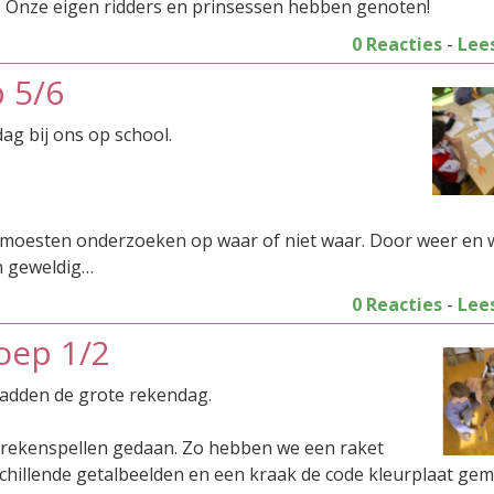
. Onze eigen ridders en prinsessen hebben genoten!
0 Reacties
-
Lee
 5/6
g bij ons op school.
e moesten onderzoeken op waar of niet waar. Door weer en 
n geweldig…
0 Reacties
-
Lee
oep 1/2
adden de grote rekendag.
 rekenspellen gedaan. Zo hebben we een raket
chillende getalbeelden en een kraak de code kleurplaat ge