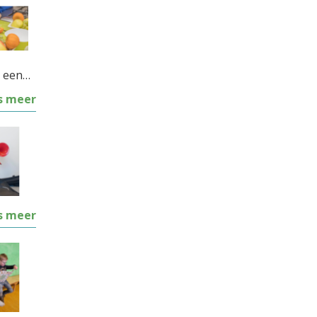
p een…
s meer
s meer