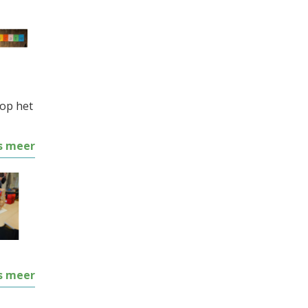
 op het
s meer
s meer