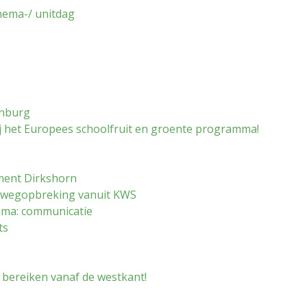
hema-/ unitdag
enburg
ij het Europees schoolfruit en groente programma!
ment Dirkshorn
e wegopbreking vanuit KWS
ema: communicatie
ts
e bereiken vanaf de westkant!