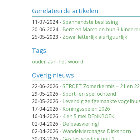
Gerelateerde artikelen
11-07-2024
-
Spannendste beslissing
20-06-2024
-
Berit en Marco en hun 3 kindere
25-05-2023
-
Zowel letterlijk als figuurlijk
Tags
ouder-aan-het-woord
Overig nieuws
22-06-2026
-
STROET Zomerkermis – 21 en 22
29-05-2026
-
Sport- en spel ochtend
20-05-2026
-
Levendig zelfgemaakte vogelhuis
17-04-2026
-
Koningsspelen 2026
16-04-2026
-
4 en 5 mei DENKBOEK
02-04-2026
-
De paasviering!
02-04-2026
-
Wandelvierdaagse Dirkshorn
30-03-2026
-
Gastles voeding unit 1