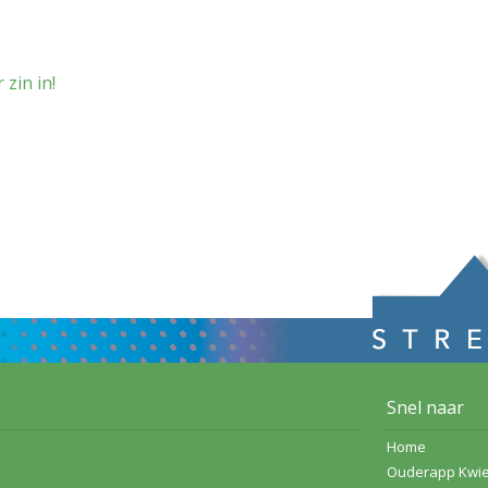
zin in!
Snel naar
Home
Ouderapp Kwi