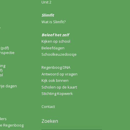
Unit 2
Slimfit
Wat is Slimfit?
Beleef het zelf
Kijken op school
(pdf)
Beleefdagen
nspectie
Schoolkeuzedoosje
ing
Regenboog DNA
f)
Antwoord op vragen
ol
Kijk ook binnen
rije dagen
Scholen op de kaart
Stichting Kopwerk
Contact
ders
Zoeken
de Regenboog