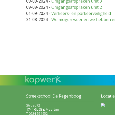
09-09-2024
-
Omgangsafspraken unit 3
09-09-2024
-
Omgangsafspraken unit 2
01-09-2024
-
Verkeers- en parkeerveiligheid
31-08-2024
-
We mogen weer en we hebben er 
Streekschool De Regenboog
Locatie
Stroet 72
1744 GL Sint Maarten
T 0224-551652