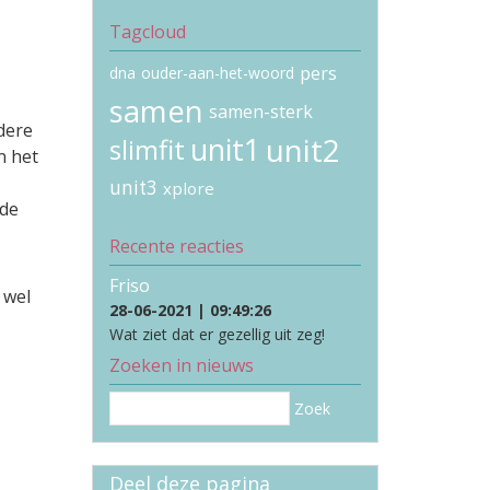
Tagcloud
pers
dna
ouder-aan-het-woord
samen
samen-sterk
dere
unit1
unit2
slimfit
n het
unit3
xplore
 de
Recente reacties
Friso
 wel
28-06-2021 | 09:49:26
Wat ziet dat er gezellig uit zeg!
Zoeken in nieuws
Zoek
Deel deze pagina