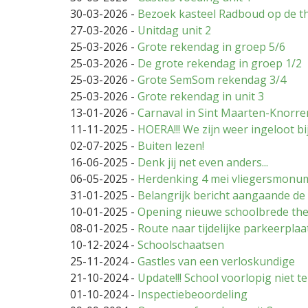
30-03-2026
-
Bezoek kasteel Radboud op de t
27-03-2026
-
Unitdag unit 2
25-03-2026
-
Grote rekendag in groep 5/6
25-03-2026
-
De grote rekendag in groep 1/2
25-03-2026
-
Grote SemSom rekendag 3/4
25-03-2026
-
Grote rekendag in unit 3
13-01-2026
-
Carnaval in Sint Maarten-Knorr
11-11-2025
-
HOERA!!! We zijn weer ingeloot b
02-07-2025
-
Buiten lezen!
16-06-2025
-
Denk jij net even anders...
06-05-2025
-
Herdenking 4 mei vliegersmonu
31-01-2025
-
Belangrijk bericht aangaande d
10-01-2025
-
Opening nieuwe schoolbrede th
08-01-2025
-
Route naar tijdelijke parkeerplaa
10-12-2024
-
Schoolschaatsen
25-11-2024
-
Gastles van een verloskundige
21-10-2024
-
Update!!! School voorlopig niet t
01-10-2024
-
Inspectiebeoordeling