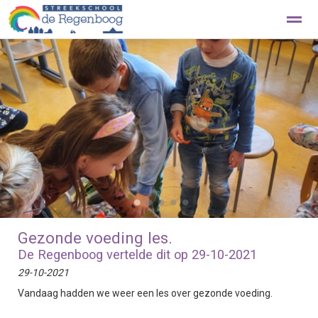
Beleef de Regenboog met een rondleiding
Contact
Home
Foto's
Zoeken
Nieuws
Ag
●
●
●
●
●
Gezonde voeding les.
De Regenboog vertelde dit op 29-10-2021
29-10-2021
Vandaag hadden we weer een les over gezonde voeding.