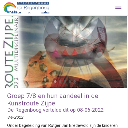
Beleef de Regenboog met een rondleiding
Contact
Home
Foto's
Zoeken
Nieuws
Ag
●
●
●
●
●
Groep 7/8 en hun aandeel in de
Kunstroute Zijpe
De Regenboog vertelde dit op 08-06-2022
8-6-2022
Onder begeleiding van Rutger Jan Bredewold zijn de kinderen